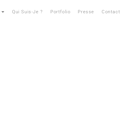
Qui Suis-Je ?
Portfolio
Presse
Contact