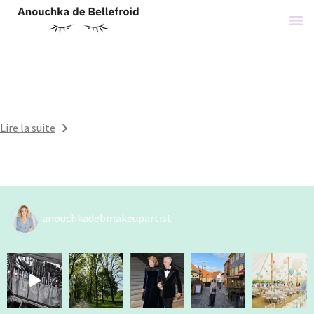
par
hello@alfcommunication.com
Hello world!
Welcome to WordPress. This is your first post. Edit or
delete it, then start writing!
Lire la suite
anouchkadebmakeupartist