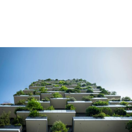
Duis aute irure dolor in reprehenderit in voluptate velit
esse cillum dolore eu fugiat nulla pariatur. Excepteur sint
occaecat cupidatat non proident, sunt in culpa qui officia
deserunt mollit anim id est laborum.