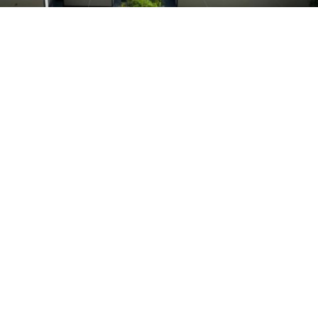
Ut velit mauris, egestas sed, gravida nec, ornare ut, mi.
Aenean ut orci vel massa suscipit pulvinar. Nulla
sollicitudin. Fusce varius, ligula non tempus aliquam, nunc
turpis ullamcorper nibh, in tempus sapien eros vitae ligula.
Pellentesque rhoncus nunc et augue. Integer id felis.
Curabitur aliquet pellentesque diam. Integer quis metus
vitae elit lobortis egestas. Lorem ipsum dolor sit amet,
consectetuer adipiscing elit. Morbi vel erat non mauris
convallis vehicula. Nulla et sapien. Integer tortor tellus,
aliquam faucibus, convallis id, congue eu, quam. Mauris
ullamcorper felis vitae erat. Proin feugiat, augue non
elementum posuere, metus purus iaculis lectus, et
tristique ligula justo vitae magna.